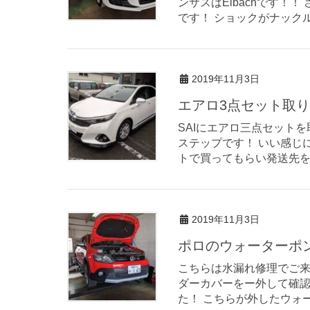
ンサスはEibachです！
です！ ショックがナックル
2019年11月3日
エアロ3点セット取
SAIにエアロ三点セット
ステップです！ いい感じ
トで買ってもらい発送先を
2019年11月3日
ポロのウォーターポ
こちらは水漏れ修理でご来
ダーカバーをー外して確認
た！ こちらが外したウォー